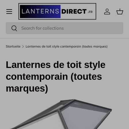
Menü
Direkt zum Inhalt
Einloggen
Eink
Suchen
Suchen
Startseite
Lanternes de toit style contemporain (toutes marques)
Lanternes de toit style
contemporain (toutes
marques)