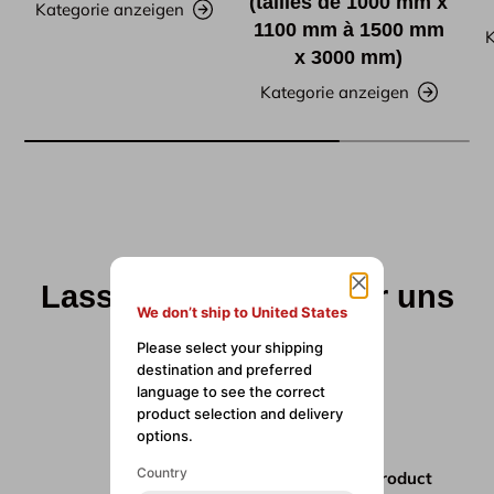
(tailles de 1000 mm x
Kategorie anzeigen
1100 mm à 1500 mm
K
x 3000 mm)
Kategorie anzeigen
Lassen Sie Kunden für uns
We don’t ship to United States
sprechen
Please select your shipping
destination and preferred
language to see the correct
aus 245 Bewertungen
product selection and delivery
options.
Country
Quick delivery fantastic product