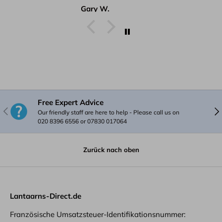
Gary W.
Free Expert Advice
Vorherige
Näc
Our friendly staff are here to help - Please call us on
020 8396 6556 or 07830 017064
Zurück nach oben
Lantaarns-Direct.de
Französische Umsatzsteuer-Identifikationsnummer: