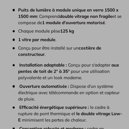
Puits de lumière à module unique en verre 1500 x
1500 mm
: Comprend
double vitrage non fragile
et se
compose de
1 module d'ouverture motorisé
.
Chaque module pèse
125 kg
1 vitre par module
.
Conçu pour être installé sur un
costière de
constructeur
.
Installation adaptable :
Conçu pour s'adapter
aux
pentes de toit de 2° à 35°
pour une utilisation
polyvalente et un look moderne.
Ouverture automatisée :
Dispose d'un système
électrique avec télécommande en option et capteur
de pluie.
Efficacité énergétique supérieure :
le cadre à
rupture de pont thermique et
le double vitrage Low-
E
minimisent les pertes de chaleur.
Conception robuste et moderne :
cadre en