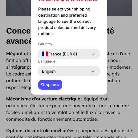
Please select your shipping
destination and preferred
language to see the correct
product selection and delivery
Conception et fonctionnalité
options.
avancées
Country
Élégant et moderne :
Doté d'un cadre minimaliste et d'une
France (EUR €)
finition affleurante, ce puits de lumière est conçu pour
Language
s'intégrer parfaitement aux styles architecturaux modernes.
English
Le cadre est recouvert d'un revêtement en poudre gris
anthracite à l'extérieur et blanc à l'intérieur, offrant un
Shop now
aspect élégant et polyvalent.
Mécanisme d'ouverture électrique :
équipé d'un
actionneur électrique pour une ouverture et une fermeture
faciles, améliorant la ventilation et le flux d'air avec la
commodité du fonctionnement automatisé.
Options de contrôle améliorées :
comprend des options de
contrôle par interrupteur mural, une télécommande et un