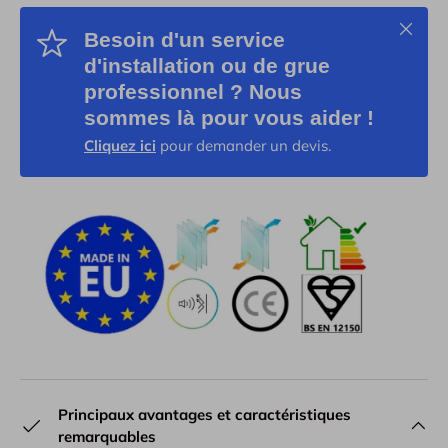
Schließ
Besoin d'un service
d'installation ou de grue
professionnel ? Nous
sommes là pour vous aider !
Cliquez ici
pour demander un devis.
Principaux avantages et caractéristiques
remarquables