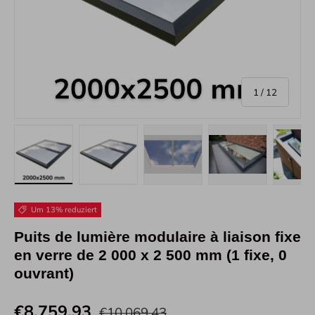
von
1
/
12
Bild 1 in Galerieansicht laden
Bild 2 in Galerieansicht laden
Bild 3 in Galerieansicht laden
Bild 4 in Galeri
Bi
Um 13% reduziert
Puits de lumière modulaire à liaison fixe
en verre de 2 000 x 2 500 mm (1 fixe, 0
ouvrant)
€8.759,93
€10.069,43