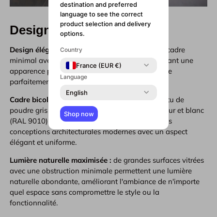
destination and preferred
language to see the correct
product selection and delivery
Design et esthétique
options.
Design élégant et contemporain :
présente un cadre
Country
minimal avec une finition affleurante, garantissant une
France (EUR €)
apparence propre et contemporaine qui s'intègre
Language
parfaitement dans divers styles architecturaux.
English
Cadre bicolore :
le cadre en aluminium est revêtu de
poudre gris anthracite (RAL 7016) pour l'extérieur et blanc
Shop now
(RAL 9010) pour l'intérieur, mettant en valeur les
conceptions architecturales modernes avec un aspect
élégant et uniforme.
Lumière naturelle maximisée :
de grandes surfaces vitrées
avec une obstruction minimale permettent une lumière
naturelle abondante, améliorant l'ambiance de n'importe
quel espace sans compromettre le style ou la
fonctionnalité.