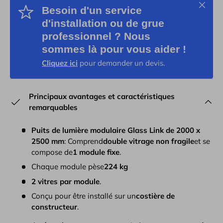
Schließ
Besoin d'un service
d'installation ou de grue
professionnel ? Nous
sommes là pour vous aider !
Cliquez ici
pour demander un devis.
Principaux avantages et caractéristiques
remarquables
Puits de lumière modulaire Glass Link de 2000 x
2500 mm
: Comprend
double vitrage non fragile
et se
compose de
1 module fixe
.
Chaque module pèse
224 kg
2 vitres par module
.
Conçu pour être installé sur un
costière de
constructeur
.