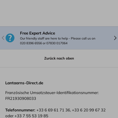
Free Expert Advice
Vorherige
Näc
Our friendly staff are here to help - Please call us on
020 8396 6556 or 07830 017064
Zurück nach oben
Lantaarns-Direct.de
Französische Umsatzsteuer-Identifikationsnummer:
FR21930908033
Telefonnummer:
+33 6 69 61 71 36, +33 6 20 99 67 32
oder +33 7 55 53 19 85