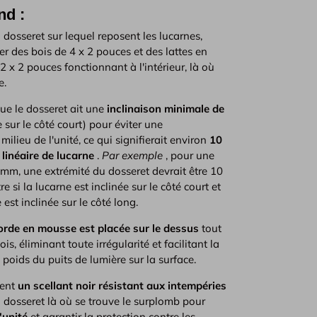
nd :
 dosseret sur lequel reposent les lucarnes,
er des bois de 4 x 2 pouces et des lattes en
2 x 2 pouces fonctionnant à l'intérieur, là où
e.
 le dosseret ait une
inclinaison minimale de
 sur le côté court) pour éviter une
ilieu de l'unité, ce qui signifierait environ
10
linéaire de lucarne
.
Par exemple
, pour une
 mm, une extrémité du dosseret devrait être 10
e si la lucarne est inclinée sur le côté court et
 est inclinée sur le côté long.
orde en mousse est placée sur le dessus
tout
is, éliminant toute irrégularité et facilitant la
 poids du puits de lumière sur la surface.
ment
un scellant noir résistant aux intempéries
u dosseret là où se trouve le surplomb pour
'unité
et garantir la protection contre les