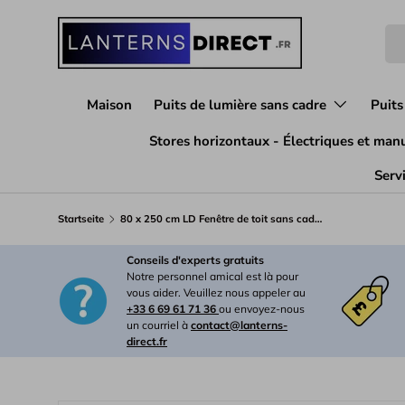
Direkt zum Inhalt
Su
Maison
Puits de lumière sans cadre
Puits
Stores horizontaux - Électriques et man
Servi
Startseite
80 x 250 cm LD Fenêtre de toit sans cadre à triple vitrage pour toit en pente
Conseils d'experts gratuits
Notre personnel amical est là pour
vous aider. Veuillez nous appeler au
+33 6 69 61 71 36
ou envoyez-nous
un courriel à
contact@lanterns-
direct.fr