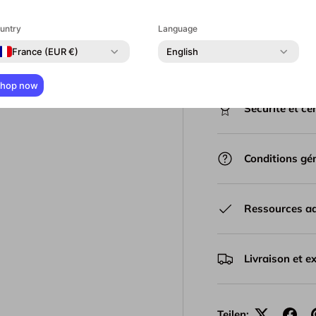
Caractéristiq
untry
Language
France (EUR €)
English
Guide d'instal
hop now
Sécurité et cer
Conditions gén
Ressources ad
Livraison et e
Teilen: