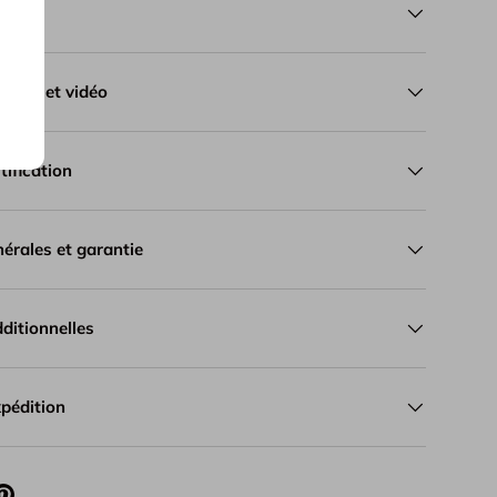
ues
lation et vidéo
tification
érales et garantie
ditionnelles
xpédition