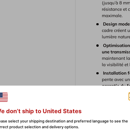
(jusqu’à 8 mm 
résistance et
maximale.
Design moder
cadre créent 
lumière nature
Optimisation 
une transmis
maintenant la 
la visibilité e
Installation f
pente avec un
garantie du f
vitrage struct
e don’t ship to United States
Description
ease select your shipping destination and preferred language to see the
rrect product selection and delivery options.