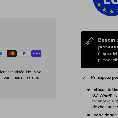
Besoin d
personn
Cliquez ici
personnali
ière sécurisée. Nous ne
Principaux poi
 n'avons pas accès aux
Efficacité t
0,7 W/m²K
, d
technologie d
de chaleur et a
Verre de séc