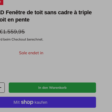
t
D Fenêtre de toit sans cadre à triple
oit en pente
€1.559,95
rd beim Checkout berechnet.
Sale endet in
2
05
56
35
Tagen
Stunden
Minuten
Sekunden
In den Warenkorb
+