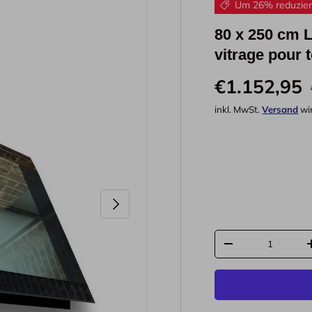
Um 26% reduzier
80 x 250 cm L
vitrage pour t
€1.152,95
inkl. MwSt.
Versand
wi
Nächste
Anzahl
-