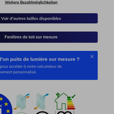
Weitere Bezahlmöglichkeiten
Voir d'autres tailles disponibles
Fenêtres de toit sur mesure
Schließen
d'un puits de lumière sur mesure ?
ht laden
n Galerieansicht laden
pour accéder à notre calculateur de
nement personnalisé.