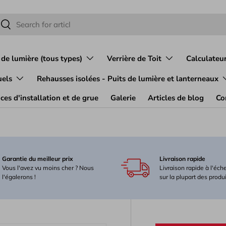
chen
Suchen
 de lumière (tous types)
Verrière de Toit
Calculateur
uels
Rehausses isolées - Puits de lumière et lanterneaux
ces d'installation et de grue
Galerie
Articles de blog
Co
Garantie du meilleur prix
Livraison rapide
Vous l'avez vu moins cher ? Nous
Livraison rapide à l'éch
l'égalerons !
sur la plupart des produ