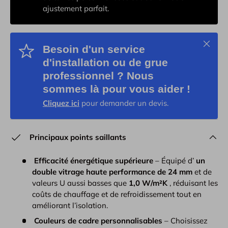
ajustement parfait.
Schließ
Besoin d'un service
d'installation ou de grue
professionnel ? Nous
sommes là pour vous aider !
Cliquez ici
pour demander un devis.
Principaux points saillants
Efficacité énergétique supérieure
– Équipé d’
un
double vitrage haute performance de 24 mm
et de
valeurs U aussi basses que
1,0 W/m²K
, réduisant les
coûts de chauffage et de refroidissement tout en
améliorant l’isolation.
Couleurs de cadre personnalisables
– Choisissez