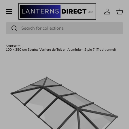
Menü
Direkt zum Inhalt
Einloggen
Eink
Suchen
Suchen
Startseite
100 x 350 cm Stratus Verrière de Toit en Aluminium Style 7 (Traditionnel)
Bild 5 ist nun in der Galerieansicht verfügbar