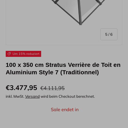
von
5
/
6
Um 15% reduziert
100 x 350 cm Stratus Verrière de Toit en
Aluminium Style 7 (Traditionnel)
€3.477,95
€4.111,95
inkl. MwSt.
Versand
wird beim Checkout berechnet.
Sale endet in
1
07
41
41